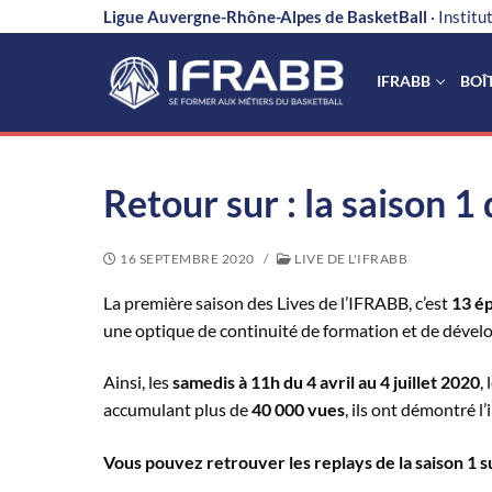
Aller
Ligue Auvergne-Rhône-Alpes de BasketBall
· Instit
au
contenu
IFRABB
BOÎ
Retour sur : la saison 1
16 SEPTEMBRE 2020
/
LIVE DE L'IFRABB
La première saison des Lives de l’IFRABB, c’est
13 ép
une optique de continuité de formation et de dévelop
Ainsi, les
samedis à 11h du 4 avril au 4 juillet 2020
,
accumulant plus de
40 000 vues
, ils ont démontré l
Vous pouvez retrouver les replays de la saison 1 