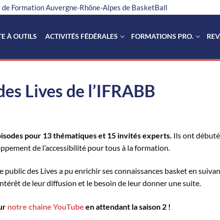
ut de Formation Auvergne-Rhône-Alpes de BasketBall
TE À OUTILS
ACTIVITÉS FÉDÉRALES
FORMATIONS PRO.
REV
 des Lives de l’IFRABB
isodes pour 13 thématiques et 15 invités experts.
Ils ont début
pement de l’accessibilité pour tous à la formation.
 le public des Lives a pu enrichir ses connaissances basket en suiv
’intérêt de leur diffusion et le besoin de leur donner une suite.
sur
notre chaine YouTube
en attendant la saison 2 !