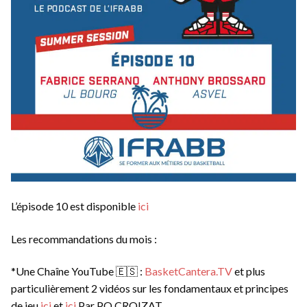
L’épisode 10 est disponible
ici
Les recommandations du mois :
*Une Chaîne YouTube 🇪🇸 :
BasketCantera.TV
et plus
particulièrement 2 vidéos sur les fondamentaux et principes
de jeu
ici
et
ici
Par PO CROIZAT