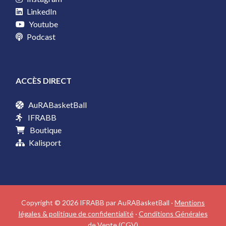
LinkedIn
Youtube
Podcast
ACCÈS DIRECT
AuRABasketBall
IFRABB
Boutique
Kalisport
Copyright © 2026 IFRABB par AuRABasketBall ·
Mentions
légales & politique de confidentialité
·
Conditions Générales
de Vente (CGV)