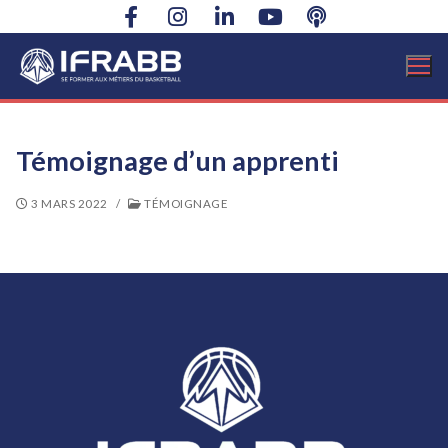
Aller
au
contenu
Témoignage d’un apprenti
3 MARS 2022
/
TÉMOIGNAGE