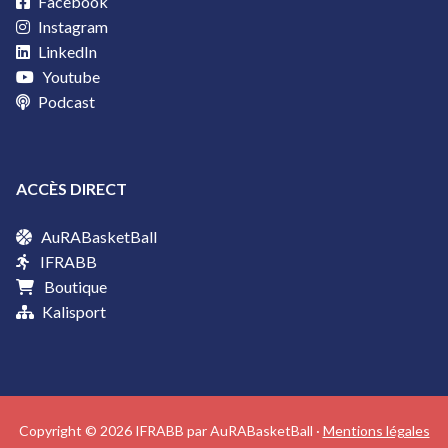
Facebook
Instagram
LinkedIn
Youtube
Podcast
ACCÈS DIRECT
AuRABasketBall
IFRABB
Boutique
Kalisport
Copyright © 2026 IFRABB par AuRABasketBall ·
Mentions légales